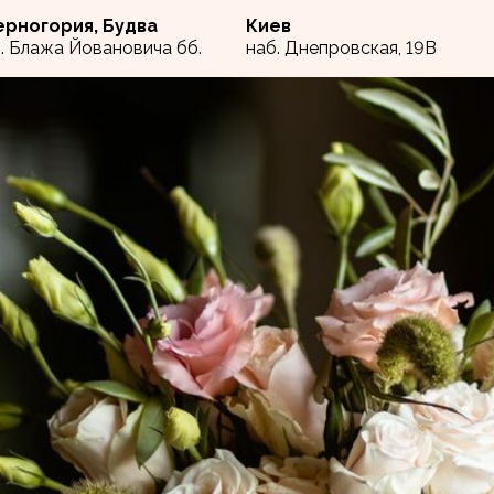
ерногория, Будва
Киев
л. Блажа Йовановича бб
.
наб. Днепровская, 19В