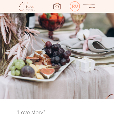
RU
“Love story"