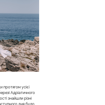
ки протягом усієї
березі Адріатичного
сті знайшли різні
Наступного дня було