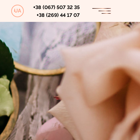
+38 (067) 507 32 35
UA
+38 (269) 44 17 07