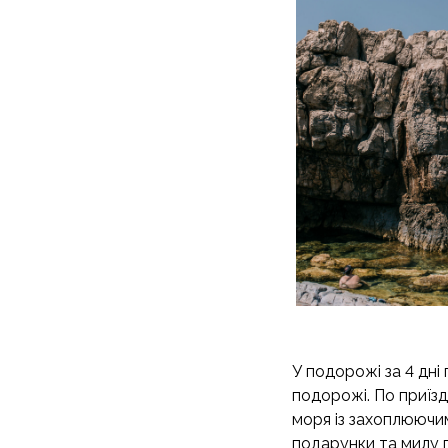
У подорожі за 4 дні
подорожі. По приїзд
моря із захоплюючим
подарунки та милу п