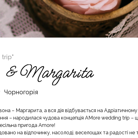
trip"
Чорногорія
 вона – Маргарита, а вся дія відбувається на Адріатичному 
ня – народилася чудова концепція AMore wedding trip – ц
есільна пригода Amore!
довано на відпочинку, насолоді, веселощах та радості не т