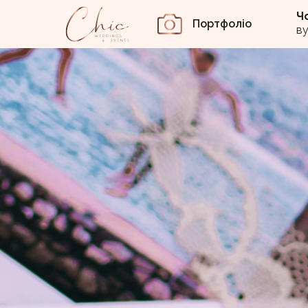
Ч
Портфоліо
в