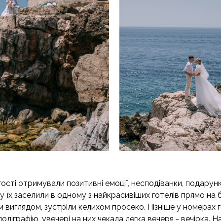
 гості отримували позитивні емоції, несподіванки, подарун
у їх заселили в одному з найкрасивіших готелів прямо на 
 виглядом, зустріли келихом просеко. Пізніше у номерах го
оліграфію, увечері на них чекала легка вечеря - вечірка. 