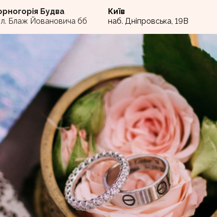
орногорія Будва
Київ
ул. Блаж Йовановича бб
наб. Дніпровська, 19В