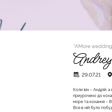
“АMore wedding 
29.07.21
Коли він – Андрій, а
приурочено до кохан
море та кохання – В
Все в ній було побу