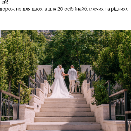
тей!
дорож не для двох, а для 20 осіб (найближчих та рідних).